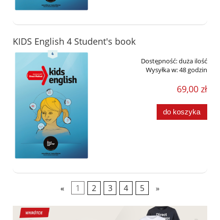
KIDS English 4 Student's book
Dostępność:
duża ilość
Wysyłka w:
48 godzin
69,00 zł
do koszyka
«
1
2
3
4
5
»