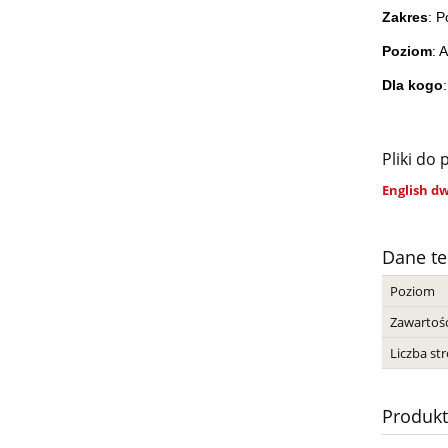
Zakres
: P
Poziom
: 
Dla kogo
Pliki do 
English d
Dane te
Poziom
Zawartoś
Liczba st
Produk