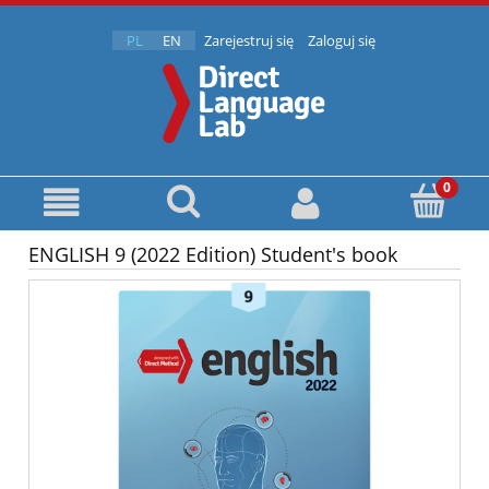
PL
EN
Zarejestruj się
Zaloguj się
ENGLISH 9 (2022 Edition) Student's book