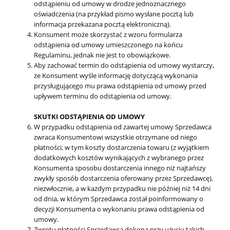
odstąpieniu od umowy w drodze jednoznacznego
oświadczenia (na przykład pismo wysłane pocztą lub
informacja przekazana pocztą elektroniczną).
Konsument może skorzystać z wzoru formularza
odstąpienia od umowy umieszczonego na końcu
Regulaminu, jednak nie jest to obowiązkowe.
Aby zachować termin do odstąpienia od umowy wystarczy,
że Konsument wyśle informację dotyczącą wykonania
przysługującego mu prawa odstąpienia od umowy przed
upływem terminu do odstąpienia od umowy.
SKUTKI ODSTĄPIENIA OD UMOWY
W przypadku odstąpienia od zawartej umowy Sprzedawca
zwraca Konsumentowi wszystkie otrzymane od niego
płatności, w tym koszty dostarczenia towaru (z wyjątkiem
dodatkowych kosztów wynikających z wybranego przez
Konsumenta sposobu dostarczenia innego niż najtańszy
zwykły sposób dostarczenia oferowany przez Sprzedawcę),
niezwłocznie, a w każdym przypadku nie później niż 14 dni
od dnia, w którym Sprzedawca został poinformowany o
decyzji Konsumenta o wykonaniu prawa odstąpienia od
umowy.
Zwrotu płatności Sprzedawca dokona przy użyciu takich