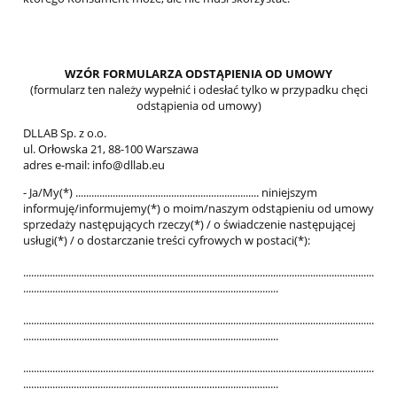
WZÓR FORMULARZA ODSTĄPIENIA OD UMOWY
(formularz ten należy wypełnić i odesłać tylko w przypadku chęci
odstąpienia od umowy)
DLLAB Sp. z o.o.
ul. Orłowska 21, 88-100 Warszawa
adres e-mail: info@dllab.eu
- Ja/My(*) ..................................................................... niniejszym
informuję/informujemy(*) o moim/naszym odstąpieniu od umowy
sprzedaży następujących rzeczy(*) / o świadczenie następującej
usługi(*) / o dostarczanie treści cyfrowych w postaci(*):
....................................................................................................................................
................................................................................................
....................................................................................................................................
................................................................................................
....................................................................................................................................
................................................................................................