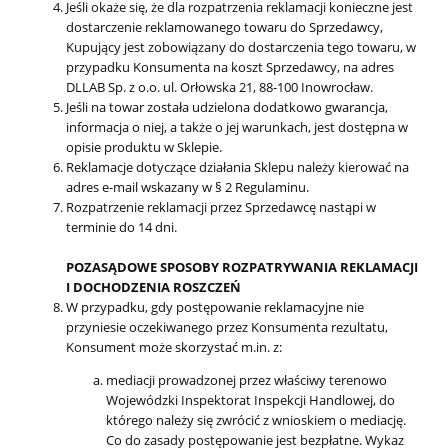
Jeśli okaże się, że dla rozpatrzenia reklamacji konieczne jest
dostarczenie reklamowanego towaru do Sprzedawcy,
Kupujący jest zobowiązany do dostarczenia tego towaru, w
przypadku Konsumenta na koszt Sprzedawcy, na adres
DLLAB Sp. z o.o. ul. Orłowska 21, 88-100 Inowrocław.
Jeśli na towar została udzielona dodatkowo gwarancja,
informacja o niej, a także o jej warunkach, jest dostępna w
opisie produktu w Sklepie.
Reklamacje dotyczące działania Sklepu należy kierować na
adres e-mail wskazany w § 2 Regulaminu.
Rozpatrzenie reklamacji przez Sprzedawcę nastąpi w
terminie do 14 dni.
POZASĄDOWE SPOSOBY ROZPATRYWANIA REKLAMACJI
I DOCHODZENIA ROSZCZEŃ
W przypadku, gdy postępowanie reklamacyjne nie
przyniesie oczekiwanego przez Konsumenta rezultatu,
Konsument może skorzystać m.in. z:
mediacji prowadzonej przez właściwy terenowo
Wojewódzki Inspektorat Inspekcji Handlowej, do
którego należy się zwrócić z wnioskiem o mediację.
Co do zasady postępowanie jest bezpłatne. Wykaz