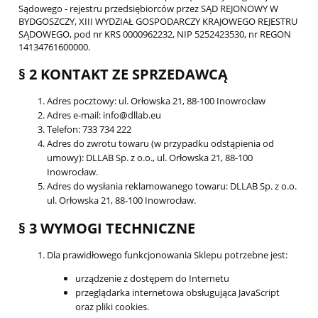
Sądowego - rejestru przedsiębiorców przez SĄD REJONOWY W
BYDGOSZCZY, XIII WYDZIAŁ GOSPODARCZY KRAJOWEGO REJESTRU
SĄDOWEGO, pod nr KRS 0000962232, NIP 5252423530, nr REGON
14134761600000.
§ 2 KONTAKT ZE SPRZEDAWCĄ
Adres pocztowy: ul. Orłowska 21, 88-100 Inowrocław
Adres e-mail: info@dllab.eu
Telefon: 733 734 222
Adres do zwrotu towaru (w przypadku odstąpienia od
umowy): DLLAB Sp. z o.o., ul. Orłowska 21, 88-100
Inowrocław.
Adres do wysłania reklamowanego towaru: DLLAB Sp. z o.o.
ul. Orłowska 21, 88-100 Inowrocław.
§ 3 WYMOGI TECHNICZNE
Dla prawidłowego funkcjonowania Sklepu potrzebne jest:
urządzenie z dostępem do Internetu
przeglądarka internetowa obsługująca JavaScript
oraz pliki cookies.