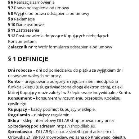
§ 6
Realizacja zamówienia
§ 7
Prawo odstąpienia od umowy
§ 8
Wyjątki od prawa odstąpienia od umowy
§ 9
Reklamacje
§ 10
Dane osobowe
§ 11
Zastrzeżenia
§ 12
Postanowienia dotyczące Kupujących niebędących
Konsumentami
Załącznik nr 1:
Wzór formularza odstąpienia od umowy
§ 1 DEFINICJE
Dni robocze
– dni od poniedziałku do piątku za wyjątkiem dni
ustawowo wolnych od pracy.
Konto
– uregulowana odrębnym regulaminem nieodpłatna
funkcja Sklepu (usługa świadczona drogą elektroniczną), dzięki
której Kupujący może założyć w Sklepie swoje indywidualne Konto.
Konsument
– konsument w rozumieniu przepisów Kodeksu
cywilnego.
Kupujący
– każdy podmiot kupujący w Sklepie.
Regulamin
– niniejszy regulamin.
Sklep
– sklep internetowy DLLAB shop prowadzony przez
Sprzedawcę pod adresem
https://shop.dllab.eu
.
Sprzedawca
– DLLAB Sp. z o.o. z siedzibą pod adresem ul.
Orłowska 21, 88-100 Inowrocław, wpisaną do Krajowego Rejestru