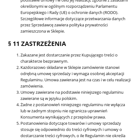
podstawie umowy i w celu jej realizacji, zgodnie z zasadami
określonymi w ogólnym rozporządzeniu Parlamentu
Europejskiego i Rady (UE) o ochronie danych (RODO).
Szczegółowe informacje dotyczące przetwarzania danych
przez Sprzedawcę zawiera polityka prywatności
zamieszczona w Sklepie.
§ 11 ZASTRZEŻENIA
Zakazane jest dostarczanie przez Kupującego treści o
charakterze bezprawnym.
Każdorazowo składane w Sklepie zamówienie stanowi
odrębną umowę sprzedaży i wymaga osobnej akceptacji
Regulaminu. Umowa zawierana jest na czas i w celu realizacji
zamówienia.
Umowy zawierane na podstawie niniejszego regulaminu
zawierane są w języku polskim.
Żadne z postanowień niniejszego regulaminu nie wyłącza
lub w żadnym stopniu nie ogranicza uprawnień
Konsumenta wynikających z przepisów prawa.
Postanowienia dotyczące towarów i umowy sprzedaży
stosuje się odpowiednio do treści cyfrowych i umowy o
dostarczanie treści cyfrowych, o ile Regulamin nie określa