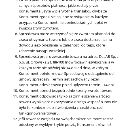
samych sposobów płatności, jakie zostały przez
Konsumenta użyte w pierwotnej transakcji, chyba że
Konsument zgodzi się na inne rozwiązanie, w każdym
przypadku Konsument nie poniesie żadnych opłat w
związku z tym zwrotem.
Sprzedawca może wstrzymać się ze zwrotem płatności do
czasu otrzymania towaru lub do czasu dostarczenia mu
dowodu jego odesłania, w zależności od tego, które
zdarzenie nastąpi wcześniej.
Sprzedawca prosi o zwracanie towaru na adres: DLLAB Sp. z
o.o. ul. Orłowska 21, 88-100 Inowrocław niezwłocznie, a w
każdym razie nie później niż 14 dni od dnia, w którym
Konsument poinformował Sprzedawcę o odstąpieniu od
umowy sprzedaży. Termin jest zachowany, jeżeli
Konsument odeśle towar przed upływem terminu 14 dni.
Konsument ponosi bezpośrednie koszty zwrotu towaru.
Konsument odpowiada tylko za zmniejszenie wartości
towaru wynikające z korzystania z niego w sposób inny niż
było to konieczne do stwierdzenia charakteru, cech i
funkcjonowania towaru.
Jeśli towar ze względu na swój charakter nie może zostać
odesłany w zwykłym trybie pocztą Konsument również